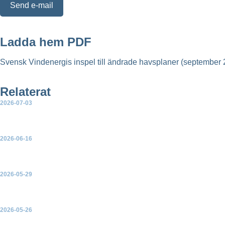
Send e-mail
Ladda hem PDF
Svensk Vindenergis inspel till ändrade havsplaner (september
Relaterat
2026-07-03
Remissvar om överklagande av beslut om tillträde till mark för
2026-06-16
Skrivelse om behovet av förnybar elproduktion i elområde 3 oc
2026-05-29
Green Power Swedens position om havsbaserad vindkraft
2026-05-26
Green Power Swedens remissvar om förordningen om industriell