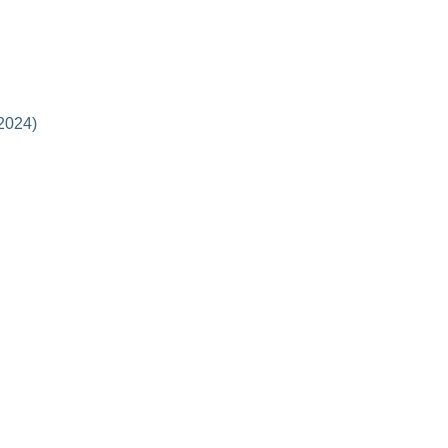
 2024)
 undersökning
h 4
 acceleration och omställning