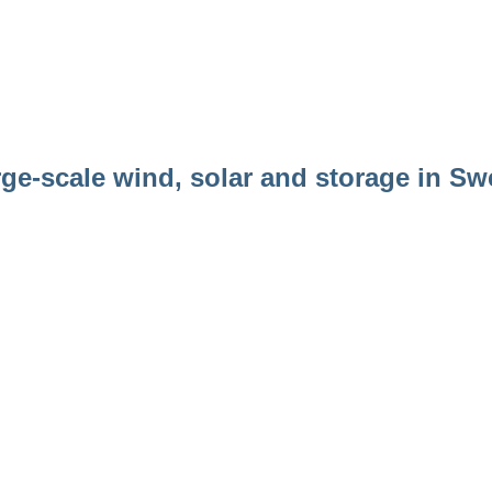
 delbetänkande En kortare instanskedja för mark- och miljöär
arge-scale wind, solar and storage in S