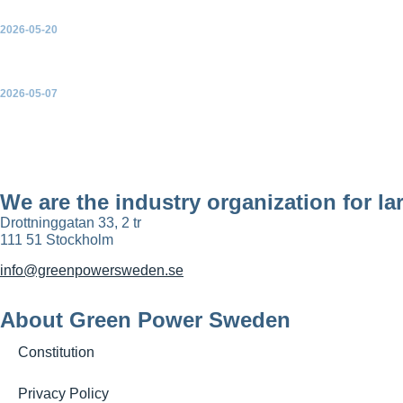
2026-05-20
Green Power Swedens valenkät 2026
2026-05-07
Infraljud från vindkraftverk – Kunskapsunderlag för bedömning
We are the industry organization for l
Drottninggatan 33, 2 tr
111 51 Stockholm
info@greenpowersweden.se
About Green Power Sweden
Constitution
Privacy Policy