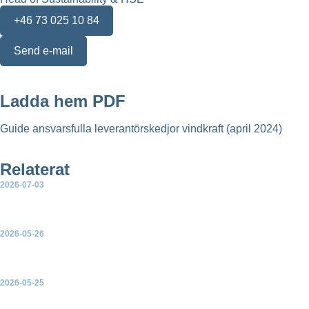
+46 73 025 10 84
Send e-mail
Ladda hem PDF
Guide ansvarsfulla leverantörskedjor vindkraft (april 2024)
Relaterat
2026-07-03
Så skapar vindkraften mer lokal nytta
2026-05-26
FörNUbart 24/7 2.0
2026-05-25
Vägen mot en mer cirkulär energiomställning