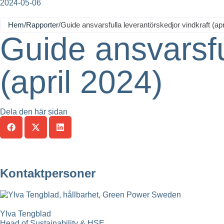
2024-05-06
Hem
/
Rapporter
/
Guide ansvarsfulla leverantörskedjor vindkraft (apr
Guide ansvarsfu
(april 2024)
Dela den här sidan
Kontaktpersoner
Ylva Tengblad
Head of Sustainability & HSE